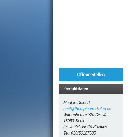
Offene Stellen
Kontaktdaten
Madlen Deinert
mail@therapie-im-dialog.de
Wartenberger Straße 24
13053 Berlin
(im 4. OG im Q1-Center)
Tel: 030/50187585