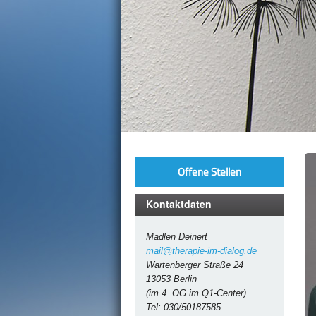
Offene Stellen
Kontaktdaten
Madlen Deinert
mail@therapie-im-dialog.de
Wartenberger Straße 24
13053 Berlin
(im 4. OG im Q1-Center)
Tel: 030/50187585